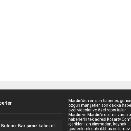
Mardin’den en son haberler, günce
erler
özgün manşetler, son dakika haber
özel videolar ve özel röportajlar…
Mardin ve Mardin’e dair ne varsa 
haberlerin tek adresi Kosartv.Com
içerikleri izin alınmadan, kaynak
Pervin Buldan: Barışımız kalıcı olsun
gösterilerek dahi iktibas edileme