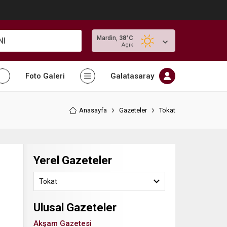
Mardin,
38
°C
NI
Açık
Foto Galeri
Galatasaray
Anasayfa
Gazeteler
Tokat
Yerel Gazeteler
Tokat
Ulusal Gazeteler
Akşam Gazetesi