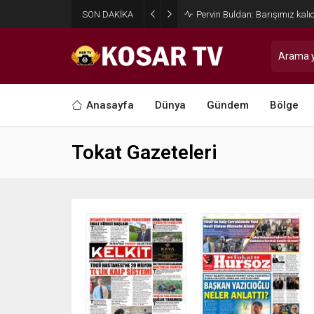
SON DAKİKA
Pervin Buldan: Barışımız kalıc
Anasayfa
Dünya
Gündem
Bölge
Tokat Gazeteleri