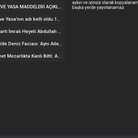
aykırı ve izinsiz olarak kopyalana
ÇERÇEVE YASA MADDELERİ AÇIKLANDI
başka yerde yayınlanamaz.
Çerçeve Yasa’nın adı belli oldu.10 maddeden oluşacak
DEM Parti İmralı Heyeti Abdullah Öcalan ile dün yapılan görüşmenin ardından yazılı açıklama yaparak, Öcalan’ın mesajını paylaştı.
Mersin’de Deniz Faciası: Aynı Aileden 4 Kişi Hayatını Kaybetti
Husumet Mezarlıkta Kanlı Bitti: Aynı Aileden 3 Kişi Hayatını Kaybetti