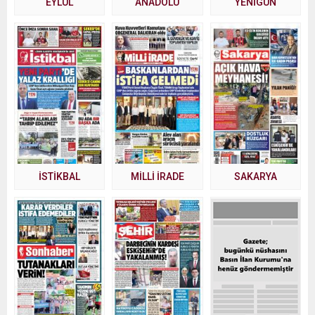
EYLÜL
ANADOLU
YENİGÜN
İSTİKBAL
MİLLİ İRADE
SAKARYA