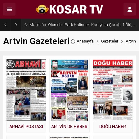
Mardin’de Otomobil Park Halindeki Kamyona Çarptı: 1 Ölü, 2 Yaralı
Artvin Gazeteleri
Anasayfa
Gazeteler
Artvin
ARHAVİ POSTASI
ARTVİN'DE HABER
DOĞU HABER