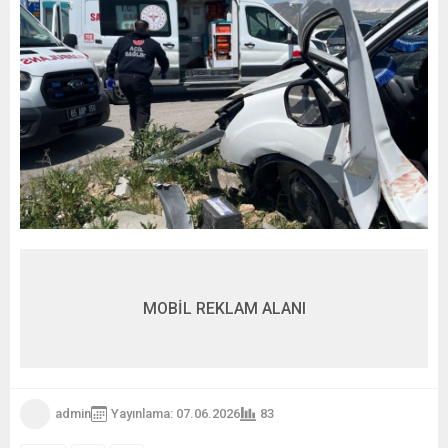
MOBİL REKLAM ALANI
admin
Yayınlama: 07.06.2026
83