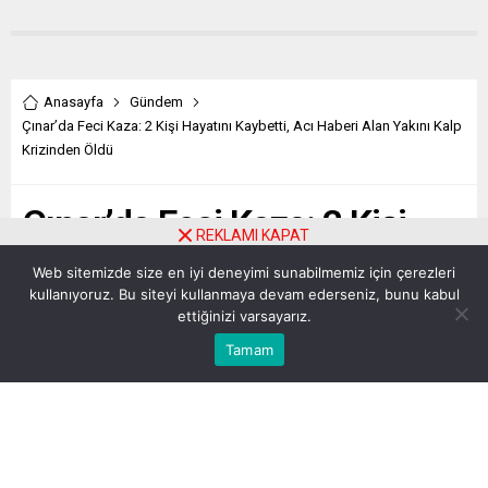
Anasayfa
Gündem
Çınar’da Feci Kaza: 2 Kişi Hayatını Kaybetti, Acı Haberi Alan Yakını Kalp
Krizinden Öldü
Çınar’da Feci Kaza: 2 Kişi
REKLAMI KAPAT
Hayatını Kaybetti, Acı Haberi
Web sitemizde size en iyi deneyimi sunabilmemiz için çerezleri
kullanıyoruz. Bu siteyi kullanmaya devam ederseniz, bunu kabul
Alan Yakını Kalp Krizinden
MOBİL FOOTER REKLAM ALANI
ettiğinizi varsayarız.
Öldü
Tamam
Paylaş
Tweetle
Gönder