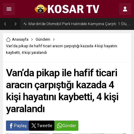
Mardin’de Otomobil Park Halindeki Kamyona Çarptı: 1 Ölü, 2 Yaralı
Anasayfa
Gündem
Van’da pikap ile hafif ticari aracın çarpıştığı kazada 4 kişi hayatını
kaybetti, 4 kişi yaralandı
Van’da pikap ile hafif ticari
aracın çarpıştığı kazada 4
kişi hayatını kaybetti, 4 kişi
yaralandı
Paylaş
Tweetle
Gönder