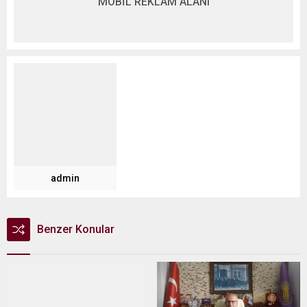
MOBİL REKLAM ALANI
admin
Benzer Konular