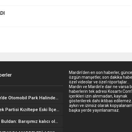
DI
Mardin’den en son haberler, günce
erler
özgün manşetler, son dakika haber
özel videolar ve özel röportajlar…
Mardin ve Mardin’e dair ne varsa 
haberlerin tek adresi Kosartv.Com
içerikleri izin alınmadan, kaynak
Mardin’de Otomobil Park Halindeki Kamyona Çarptı: 1 Ölü, 2 Yaralı
gösterilerek dahi iktibas edileme
aykırı ve izinsiz olarak kopyalana
Gelecek Partisi Kızıltepe Eski İlçe Başkanı Tuncel’in Acı Günü
başka yerde yayınlanamaz.
Pervin Buldan: Barışımız kalıcı olsun