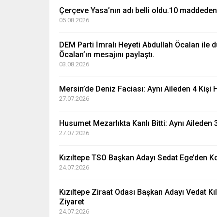
Çerçeve Yasa’nın adı belli oldu.10 maddede
05.08.2026
DEM Parti İmralı Heyeti Abdullah Öcalan ile 
Öcalan’ın mesajını paylaştı.
03.08.2026
Mersin’de Deniz Faciası: Aynı Aileden 4 Kişi 
27.07.2026
Husumet Mezarlıkta Kanlı Bitti: Aynı Aileden 3
27.07.2026
Kızıltepe TSO Başkan Adayı Sedat Ege’den Ko
24.07.2026
Kızıltepe Ziraat Odası Başkan Adayı Vedat Kı
Ziyaret
24.07.2026