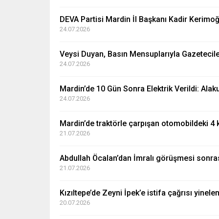
DEVA Partisi Mardin İl Başkanı Kadir Kerimoğ
24.07.2026
Veysi Duyan, Basın Mensuplarıyla Gazetecil
24.07.2026
Mardin’de 10 Gün Sonra Elektrik Verildi: Alak
24.07.2026
Mardin’de traktörle çarpışan otomobildeki 4 k
21.07.2026
Abdullah Öcalan’dan İmralı görüşmesi sonras
21.07.2026
Kızıltepe’de Zeyni İpek’e istifa çağrısı yinele
20.07.2026