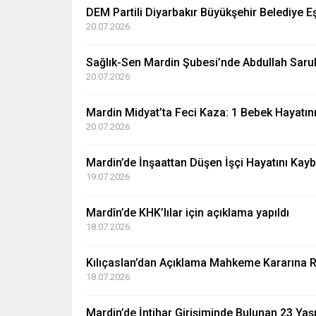
DEM Partili Diyarbakır Büyükşehir Belediye E
20.07.2026
Sağlık-Sen Mardin Şubesi’nde Abdullah Sar
20.07.2026
Mardin Midyat’ta Feci Kaza: 1 Bebek Hayatını 
20.07.2026
Mardin’de İnşaattan Düşen İşçi Hayatını Kayb
19.07.2026
Mardîn’de KHK’lılar için açıklama yapıldı
18.07.2026
Kılıçaslan’dan Açıklama Mahkeme Kararına R
18.07.2026
Mardin’de İntihar Girişiminde Bulunan 23 Ya