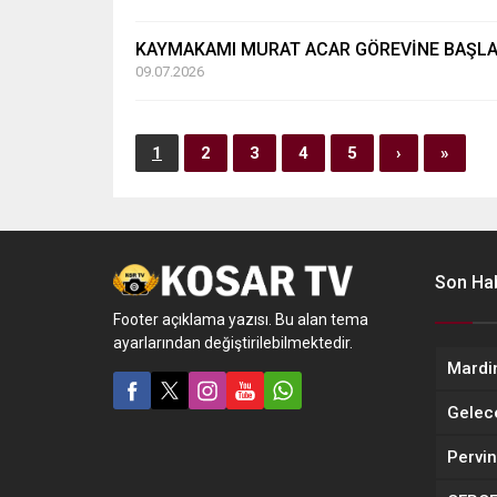
KAYMAKAMI MURAT ACAR GÖREVİNE BAŞLA
09.07.2026
1
2
3
4
5
›
»
Son Hab
Footer açıklama yazısı. Bu alan tema
ayarlarından değiştirilebilmektedir.