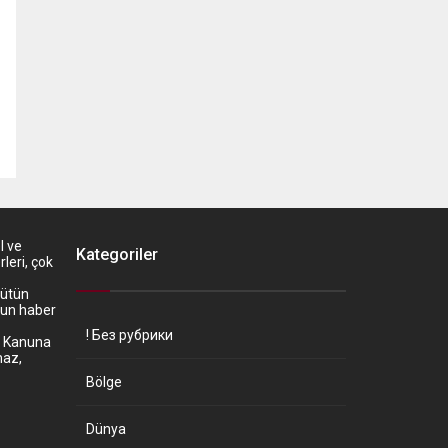
l ve
Kategoriler
leri, çok
bütün
’un haber
! Без рубрики
z. Kanuna
maz,
Bölge
Dünya