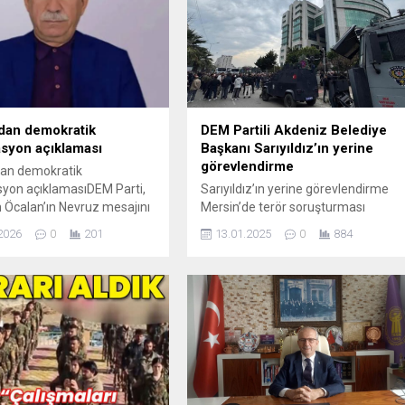
dan demokratik
DEM Partili Akdeniz Belediye
syon açıklaması
Başkanı Sarıyıldız’ın yerine
görevlendirme
dan demokratik
yon açıklamasıDEM Parti,
Sarıyıldız’ın yerine görevlendirme
 Öcalan’ın Nevruz mesajını
Mersin’de terör soruşturması
. Mesajda, “27 Şubat 2025
kapsamında gözaltına alınan
2026
0
201
13.01.2025
0
884
e başlattığımız süreç
Akdeniz Belediye Başkanı Hoşyar
un ruhuna uygun bir
Sarıyıldız ile 4 belediye meclis üyesi
iğin temellerini yeniden
tutuklandı. İçişleri Bakanlığı, Hoşyar
 içindir. Bunun için
Sarıyıldız’ın yerine Zeyit Şener
in, inançların bir arada
belediye başkan vekili olarak
leceğine, dar milliyetçi
görevlendirildiğini duyurdu.Akdeniz
arı aşıp demokratik
Belediye Başkanı Sarıyıldız’ın yerine
syon temelinde
görevlendirmeİçişleri
leceğimize ve birlikte var
Bakanlığı’ndan yapılan açıklamada,