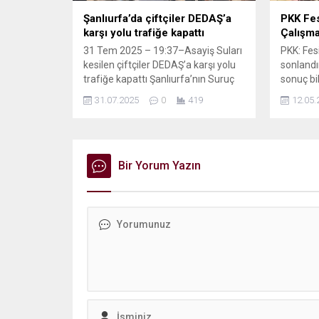
olabile
gerekir.” 
Şanlıurfa’da çiftçiler DEDAŞ’a
PKK Fes
karşı yolu trafiğe kapattı
Çalışma
31 Tem 2025 – 19:37–Asayiş Suları
PKK: Fesi
kesilen çiftçiler DEDAŞ’a karşı yolu
sonlandı
trafiğe kapattı Şanlıurfa’nın Suruç
sonuç bi
ilçesinde sulama birliği tarafından
sonlandı
31.07.2025
0
419
12.05.
suyu kesilen çiftçiler, sulama
kongreni
borularıyla Suruç-Gaziantep
Ali Hayd
karayolunu trafiğe kapattı. Suruç
atfedildi
ilçesinde iddiaya göre, Topçu
PKK, 9 M
Gündaş Sulama Birliğine borcunu
Bir Yorum Yazın
İmralı F 
zamanında ödemelerine rağmen
Cezaevi’
tarım suyu kesilen yaklaşık 200
Öcalan’ın
çiftçi, yolu trafiğe kapatarak
ve Demok
durumu...