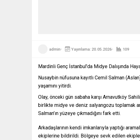
admin
Yayınlama: 20.05.2026
109
Mardinli Genç İstanbul’da Midye Dalışında Haya
Nusaybin nüfusuna kayıtlı Cemil Salman (Aslan)
yaşamını yitirdi.
Olay, önceki gün sabaha karşı Arnavutköy Sahil
birlikte midye ve deniz salyangozu toplamak am
Salman’ın yüzeye çıkmadığını fark etti.
Arkadaşlarının kendi imkanlarıyla yaptığı arama
ekiplerine bildirildi. Bölgeye sevk edilen ekiple