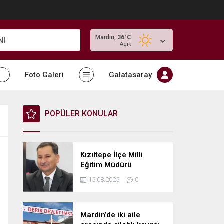
Mardin,
36
°C
NI
Açık
Foto Galeri
Galatasaray
POPÜLER KONULAR
Kızıltepe İlçe Milli
Eğitim Müdürü
Abdulkadir Gümüş’e
15.08.2025
0
Tebrikler
Mardin’de iki aile