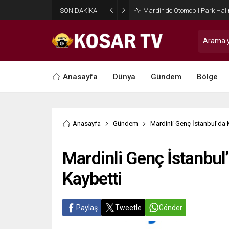
SON DAKİKA
Gelecek Partisi Kızıltepe Eski 
Anasayfa
Dünya
Gündem
Bölge
Anasayfa
Gündem
Mardinli Genç İstanbul’da 
Mardinli Genç İstanbul
Kaybetti
Paylaş
Tweetle
Gönder