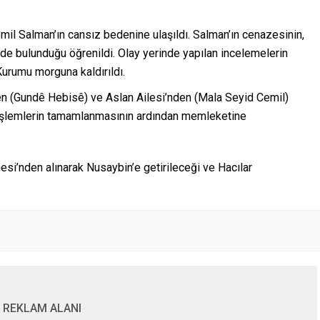
mil Salman’ın cansız bedenine ulaşıldı. Salman’ın cenazesinin,
inde bulunduğu öğrenildi. Olay yerinde yapılan incelemelerin
Kurumu morguna kaldırıldı.
en (Gundê Hebisê) ve Aslan Ailesi’nden (Mala Seyid Cemil)
, işlemlerin tamamlanmasının ardından memleketine
si’nden alınarak Nusaybin’e getirileceği ve Hacılar
REKLAM ALANI