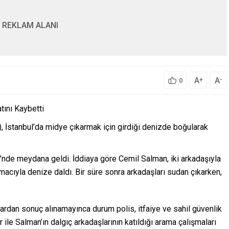
REKLAM ALANI
A
A
+
-
0
tını Kaybetti
, İstanbul’da midye çıkarmak için girdiği denizde boğularak
i’nde meydana geldi. İddiaya göre Cemil Salman, iki arkadaşıyla
acıyla denize daldı. Bir süre sonra arkadaşları sudan çıkarken,
lardan sonuç alınamayınca durum polis, itfaiye ve sahil güvenlik
r ile Salman’ın dalgıç arkadaşlarının katıldığı arama çalışmaları