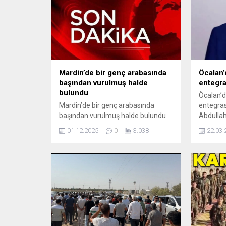
Mardin’de bir genç arabasında
Öcalan’
başından vurulmuş halde
entegra
bulundu
Öcalan’
Mardin’de bir genç arabasında
entegras
başından vurulmuş halde bulundu
Abdullah
Mardin Artuklu ilçesi Zinnar yolu
paylaştı
01.12.2025
0
3.038
22.03.
üzerinde 27 yaşındaki genç
tarihind
başından vurularak, ölmüş halde
Newroz’
bulundu. Edinilen bilgilere göre;
birliktel
Mardin’in Artuklu ilçesi Yalım
diriltmek
Mahallesi Zinnar yolu üzerinde park
kültürler
halindeki bir araç vatandaşların
yaşayabi
dikkatini çekti. Vatandaşlar araçta
anlayışl
hareketsiz şekilde yatan bir gencin
entegra
olduğunu görünce olayı...
birleşebi