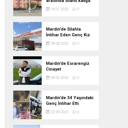
arasında silahlı kavga:
1 ölü, 2 ağır yaralı
16.01.2025
0
Mardin’de Silahla
İntihar Eden Genç Kız
Hayatını Kaybetti
08.08.2025
0
Mardin’de Esrarengiz
Cinayet
08.04.2025
0
Mardin’de 34 Yaşındaki
Genç İntihar Etti
22.09.2025
0