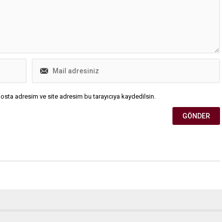
süren elektrik kesintileri yetmezmiş
gibi, birçok bölgede...
osta adresim ve site adresim bu tarayıcıya kaydedilsin.