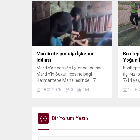
Buhara Düğün Salonu’nda
kaybetti
gerçekleştirilecek olan etkinlikte,
kişinin t
bölgesel gündem, gençliğin
Henüz bi
toplumsal rolü ve güncel sosyal
silahlı 
konuların ele alınması bekleniyor.
sayıda po
Organizasyon komitesi, panelin tüm
edilmişti.
halkın katılımına...
Mardin’de çocuğa İşkence
Kızılte
İddiası
Yoğun İ
Mardin’de çocuğa İşkence İddiası
Kızıltep
Mardin’in Savur ilçesine bağlı
İlgi Kızı
Harmantepe Mahallesi’nde 17
7-14 yaş
yaşındaki bir çocuğun işkence ve
başlatıla
18.02.2026
0
464
22.04.
ağır şiddete maruz kaldığı iddiası
mahalle 
kamuoyunda gündem oldu. Olayla
görüyor. 
ilgili konuşan anne, yetkililere
ve Sosya
çağrıda bulunarak yardım talep etti
spora ve
İddiaya göre, şiddete uğradığı öne
Bir Yorum Yazın
kapsamın
sürülen çocuk yaşadıklarının
çocuklar
ardından şikayetçi oldu. Ancak aldığı
gelişiml
ciddi tehditler nedeniyle...
sosyal be