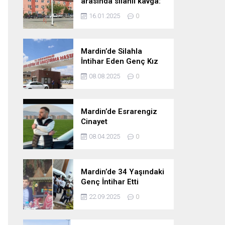
arasında silahlı kavga:
1 ölü, 2 ağır yaralı
16.01.2025
0
Mardin’de Silahla
İntihar Eden Genç Kız
Hayatını Kaybetti
08.08.2025
0
Mardin’de Esrarengiz
Cinayet
08.04.2025
0
Mardin’de 34 Yaşındaki
Genç İntihar Etti
22.09.2025
0