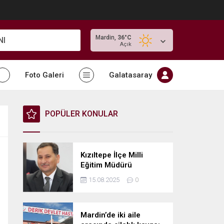
Mardin,
36
°C
NI
Açık
Foto Galeri
Galatasaray
POPÜLER KONULAR
Kızıltepe İlçe Milli
Eğitim Müdürü
Abdulkadir Gümüş’e
15.08.2025
0
Tebrikler
Mardin’de iki aile