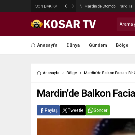
SON DAKİKA
Gelecek Partisi Kızıltepe Eski 
Anasayfa
Dünya
Gündem
Bölge
Anasayfa
Bölge
Mardin’de Balkon Faciası Bir 
Mardin’de Balkon Facias
Paylaş
Tweetle
Gönder