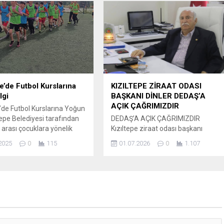
. Olayda yaralanan diğer
silahlı saldırısında bir kişi hayatını
edavisinin sürdüğü öğrenildi.
kaybetti, bir kişi ağır yaralandı. Olay;
linmeyen bir nedenle çıkan
gece saatlerinde Mardin’in Kızıltepe
çatışma sonrası bölgeye çok
ilçesi Mezopotamya Mahallesi’nde
lis ve sağlık ekibi sevk
meydana geldi. Edinilen...
 Polis ekipleri olayın...
pe’de Futbol Kurslarına
KIZILTEPE ZİRAAT ODASI
lgi
BAŞKANI DİNLER DEDAŞ’A
AÇIK ÇAĞRIMIZDIR
e’de Futbol Kurslarına Yoğun
ltepe Belediyesi tarafından
DEDAŞ’A AÇIK ÇAĞRIMIZDIR
 arası çocuklara yönelik
Kızıltepe ziraat odası başkanı
n ücretsiz futbol kursları,
Bedirhan Dinler Buradan doğrudan
2025
0
115
01.07.2026
0
1.107
halı sahalarında büyük ilgi
DEDAŞ’a sesleniyoruz. Kızıltepe’de
Kızıltepe Belediyesi Kültür
yaşanan elektrik kesintileri ve enerji
l İşler Müdürlüğü’nün
kalitesindeki sorunlar artık sıradan
 gençliğe verdiği destekler
bir arıza olmaktan çıkmış, binlerce
da hayata geçirilen proje,
çiftçimizin, esnafımızın ve
ın hem fiziksel
vatandaşımızın günlük yaşamını ve
erine katkı sunmayı hem de
üretimini felç eden kronik bir
cerilerini artırmayı...
probleme dönüşmüştür. Saatlerce