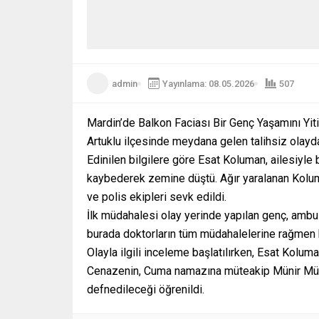
admin
Yayınlama: 08.05.2026
507
Mardin’de Balkon Faciası Bir Genç Yaşamını Yiti
Artuklu ilçesinde meydana gelen talihsiz olayda
Edinilen bilgilere göre Esat Koluman, ailesiyle 
kaybederek zemine düştü. Ağır yaralanan Koluma
ve polis ekipleri sevk edildi.
İlk müdahalesi olay yerinde yapılan genç, ambu
burada doktorların tüm müdahalelerine rağmen k
Olayla ilgili inceleme başlatılırken, Esat Koluma
Cenazenin, Cuma namazına müteakip Münir Müz
defnedileceği öğrenildi.