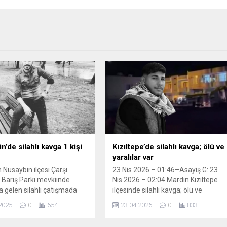
’de silahlı kavga 1 kişi
Kızıltepe’de silahlı kavga; ölü ve
yaralılar var
 Nusaybin ilçesi Çarşı
23 Nis 2026 – 01:46–Asayiş G: 23
 Barış Parkı mevkiinde
Nis 2026 – 02:04 Mardin Kızıltepe
gelen silahlı çatışmada
ilçesinde silahlı kavga; ölü ve
lanan A.D., kaldırıldığı
yaralılar var Mardin Kızıltepe ilçesi
2025
0
654
23.04.2026
0
833
de tüm müdahalelere
Mezopotamya Mahallesi’nde iki
urtarılamayarak hayatını
kişiye dönük kimliği belirsiz kişilerin