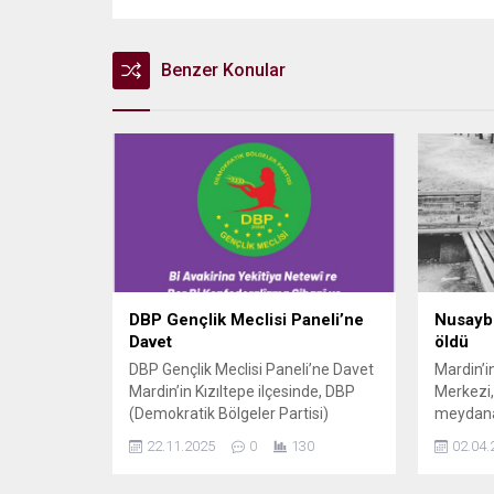
Benzer Konular
DBP Gençlik Meclisi Paneli’ne
Nusaybin
Davet
öldü
DBP Gençlik Meclisi Paneli’ne Davet
Mardin’in
Mardin’in Kızıltepe ilçesinde, DBP
Merkezi,
(Demokratik Bölgeler Partisi)
meydana 
Gençlik Meclisi öncülüğünde geniş
ağır yara
22.11.2025
0
130
02.04.
katılımlı bir panel düzenlenecek. 23
hastane
Kasım Pazar günü saat 12.00’de
rağmen k